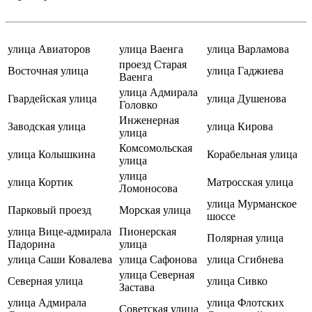
улица Авиаторов
улица Ваенга
улица Варламова
проезд Старая
Восточная улица
улица Гаджиева
Ваенга
улица Адмирала
Гвардейская улица
улица Душенова
Головко
Инженерная
Заводская улица
улица Кирова
улица
Комсомольская
улица Колышкина
Корабельная улица
улица
улица
улица Кортик
Матросская улица
Ломоносова
улица Мурманское
Парковый проезд
Морская улица
шоссе
улица Вице-адмирала
Пионерская
Полярная улица
Падорина
улица
улица Саши Ковалева
улица Сафонова
улица Сгибнева
улица Северная
Северная улица
улица Сивко
Застава
улица Адмирала
улица Флотских
Советская улица