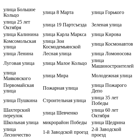
улица Большое
улица 8 Марта
улица Горького
Кольцо
улица 25 лет
улица 19 Партсъезда
Зеленая улица
Октября
улица Калинина
улица Карла Маркса
улица Кирова
Комсомольская
улица Зои
улица Космонавтов
улица
Космодемьянской
улица Ленина
Лесная улица
улица Ломоносова
улица
Луговая улица
улица Малое Кольцо
Машиностроителей
улица
улица Мира
Молодежная улица
Маяковского
Первомайская
улица Пожарого
Пожарная улица
улица
Депо
улица 35 лет
улица Пушкина
Строительная улица
Победы
Шахтерский
улица 60 лет
улица Шевченко
переулок
Октября
Школьная улица
микрорайон Победы
улица Щедрина
улица
2-й Заводской
1-й Заводской проезд
Лесничество
проезд